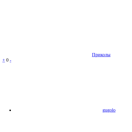
Приколы
+
0
-
gugolo