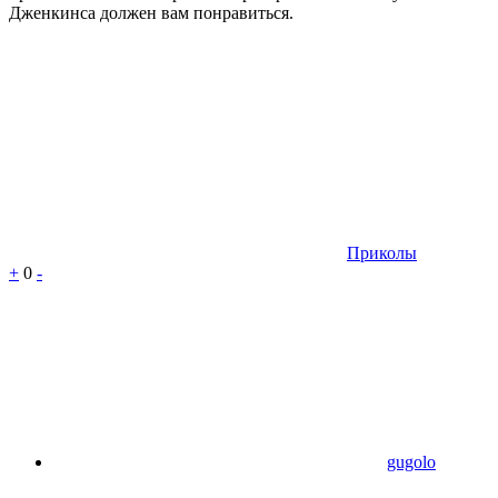
Дженкинса должен вам понравиться.
Приколы
+
0
-
gugolo