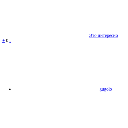
Это интересно
+
0
-
gugolo