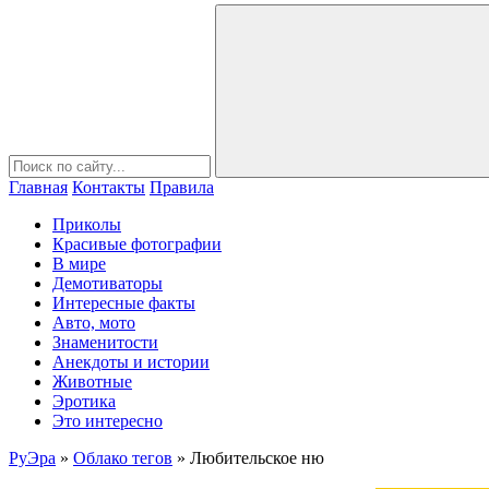
Главная
Контакты
Правила
Приколы
Красивые фотографии
В мире
Демотиваторы
Интересные факты
Авто, мото
Знаменитости
Анекдоты и истории
Животные
Эротика
Это интересно
РуЭра
»
Облако тегов
» Любительское ню