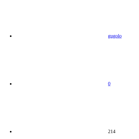
gugolo
0
214