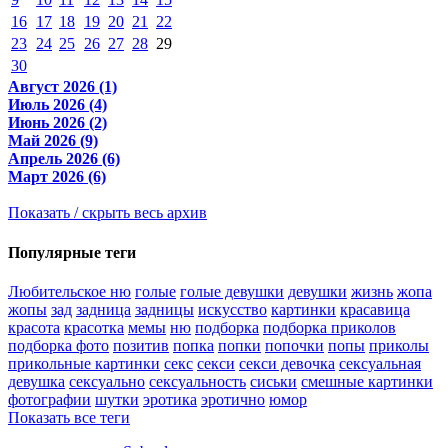
16
17
18
19
20
21
22
23
24
25
26
27
28
29
30
Август 2026 (1)
Июль 2026 (4)
Июнь 2026 (2)
Май 2026 (9)
Апрель 2026 (6)
Март 2026 (6)
Показать / скрыть весь архив
Популярные теги
Любительское ню
голые
голые девушки
девушки
жизнь
жопа
жопы
зад
задница
задницы
искусство
картинки
красавица
красота
красотка
мемы
ню
подборка
подборка приколов
подборка фото
позитив
попка
попки
попочки
попы
приколы
прикольные картинки
секс
секси
секси девочка
сексуальная
девушка
сексуально
сексуальность
сиськи
смешные картинки
фотографии
шутки
эротика
эротично
юмор
Показать все теги