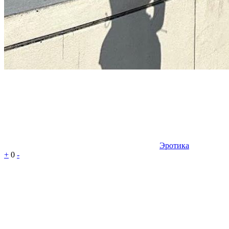
Эротика
+
0
-