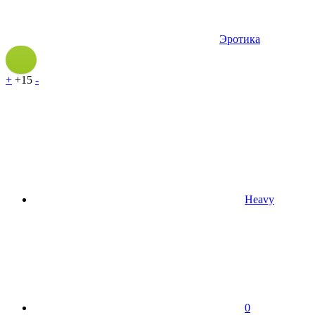
Эротика
+
+15
-
Heavy
0