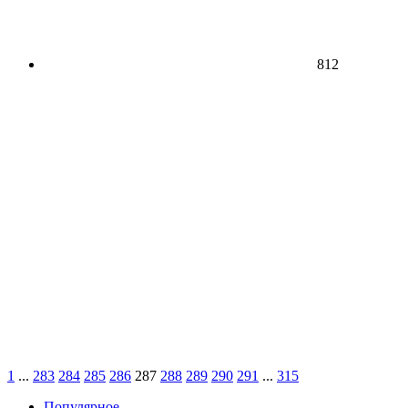
812
1
...
283
284
285
286
287
288
289
290
291
...
315
Популярное