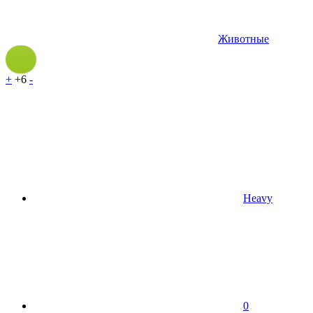
Животные
+
+6
-
Heavy
0