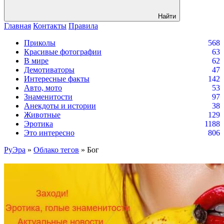
Найти
Главная
Контакты
Правила
Приколы
568
Красивые фотографии
63
В мире
62
Демотиваторы
47
Интересные факты
142
Авто, мото
53
Знаменитости
97
Анекдоты и истории
38
Животные
129
Эротика
1188
Это интересно
806
РуЭра
»
Облако тегов
» Бог