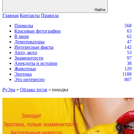
Найти
Главная
Контакты
Правила
Приколы
568
Красивые фотографии
63
В мире
62
Демотиваторы
47
Интересные факты
142
Авто, мото
53
Знаменитости
97
Анекдоты и истории
38
Животные
129
Эротика
1188
Это интересно
807
РуЭра
»
Облако тегов
» находка