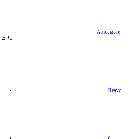
Авто, мото
+
0
-
Heavy
0