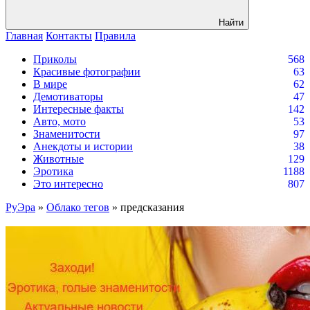
Найти
Главная
Контакты
Правила
Приколы
568
Красивые фотографии
63
В мире
62
Демотиваторы
47
Интересные факты
142
Авто, мото
53
Знаменитости
97
Анекдоты и истории
38
Животные
129
Эротика
1188
Это интересно
807
РуЭра
»
Облако тегов
» предсказания