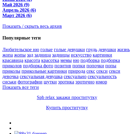
Май 2026 (9)
Апрель 2026 (6)
Март 2026 (6)
Показать / скрыть весь архив
Популярные теги
Любительское ню
голые
голые девушки
грудь
девушки
жизнь
жопа
жопы
зад
задница
задницы
искусство
картинки
красавица
красота
красотка
мемы
ню
подборка
подборка
приколов
подборка фото
позитив
попки
попочки
попы
приколы
прикольные картинки
природа
секс
секси
секси
девочка
сексуальная девушка
сексуально
сексуальность
сиськи
фотографии
шутки
эротика
эротично
юмор
Показать все теги
Spb relax закажи проститутку
Купить проститутку