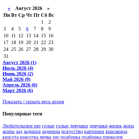
«
Август 2026 »
Пн
Вт
Ср
Чт
Пт
Сб
Вс
1
2
3
4
5
6
7
8
9
10
11
12
13
14
15
16
17
18
19
20
21
22
23
24
25
26
27
28
29
30
31
Август 2026 (1)
Июль 2026 (4)
Июнь 2026 (2)
Май 2026 (9)
Апрель 2026 (6)
Март 2026 (6)
Показать / скрыть весь архив
Популярные теги
Любительское ню
голые
голые девушки
девушки
жизнь
жопа
жопы
зад
задница
задницы
искусство
картинки
красавица
красота
красотка
мемы
ню
подборка
подборка приколов