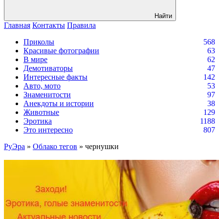
Найти
Главная
Контакты
Правила
Приколы
568
Красивые фотографии
63
В мире
62
Демотиваторы
47
Интересные факты
142
Авто, мото
53
Знаменитости
97
Анекдоты и истории
38
Животные
129
Эротика
1188
Это интересно
807
РуЭра
»
Облако тегов
» чернушки