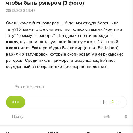
чтобы быть рэпером (3 фото)
28/12/2020 14:42
Очень хочет быть рэпером... А деньги откуда берешь на
тату?! У мамы... Он считает, что только с такими "крутыми
тату" "возьмут в рэперы"...Владимир почти не ходит в
школу, а деньги на татуировки берет у мамы. 17-летний
школьник из Екатеринбурга Владимир (он же Big Igibob)
набил 48 татуировок, которые скопировал у американских
рэперов. Среди них, к примеру, и американец 6ix9ine,
осужденный за совращение несовершеннолетних.
Это интересно
+1
Heavy
698
0