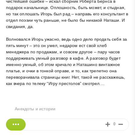
чистейшей ошибке – искал сборник Роберта Бернса в
подарок начальнице. Оплошность, быть может, и стыдная,
но так оплошать Игорь был рад – направь его консультант в
отдел поэзии чуть раньше, не было бы никакой Наташи. И
свидания, да.
Волновался Игорь ужасно, ведь одно дело продать себя за
пять минут – это он умел, недаром ест свой хлеб
менеджера по продажам, и совсем другое – пару часов
поддерживать умный разговор в кафе. А разговор будет
именно умный, об этом кричало и Наташино винтажное
платье, и очки в тонкой оправе, и то, как трепетно она
переворачивала страницы книг. Нет, такой не расскажешь,
как вчера по телеку “Игру престолов” смотрел....
Анекдоты и истории
0