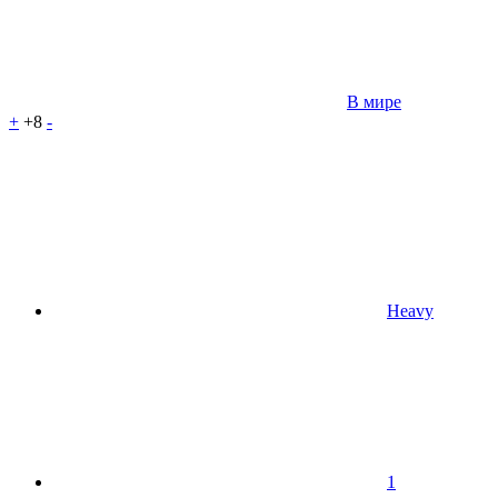
В мире
+
+8
-
Heavy
1