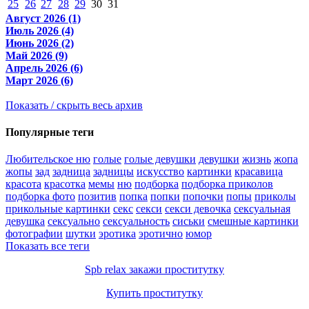
25
26
27
28
29
30
31
Август 2026 (1)
Июль 2026 (4)
Июнь 2026 (2)
Май 2026 (9)
Апрель 2026 (6)
Март 2026 (6)
Показать / скрыть весь архив
Популярные теги
Любительское ню
голые
голые девушки
девушки
жизнь
жопа
жопы
зад
задница
задницы
искусство
картинки
красавица
красота
красотка
мемы
ню
подборка
подборка приколов
подборка фото
позитив
попка
попки
попочки
попы
приколы
прикольные картинки
секс
секси
секси девочка
сексуальная
девушка
сексуально
сексуальность
сиськи
смешные картинки
фотографии
шутки
эротика
эротично
юмор
Показать все теги
Spb relax закажи проститутку
Купить проститутку