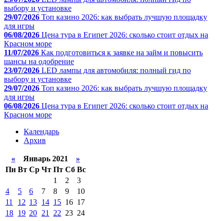
выбору и установке
29/07/2026
Топ казино 2026: как выбрать лучшую площадку
для игры
06/08/2026
Цена тура в Египет 2026: сколько стоит отдых на
Красном море
11/07/2026
Как подготовиться к заявке на займ и повысить
шансы на одобрение
23/07/2026
LED лампы для автомобиля: полный гид по
выбору и установке
29/07/2026
Топ казино 2026: как выбрать лучшую площадку
для игры
06/08/2026
Цена тура в Египет 2026: сколько стоит отдых на
Красном море
Календарь
Архив
«
Январь 2021
»
Пн
Вт
Ср
Чт
Пт
Сб
Вс
1
2
3
4
5
6
7
8
9
10
11
12
13
14
15
16
17
18
19
20
21
22
23
24