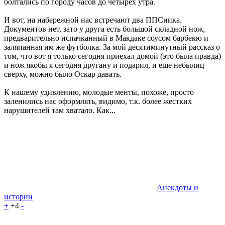
болтались по городу часов до четырёх утра.
И вот, на набережной нас встречают два ППСника.
Документов нет, зато у друга есть большой складной нож,
предварительно испачканный в Макдаке соусом барбекю и
заляпанная им же футболка. За мой десятиминутный рассказ о
том, что вот я только сегодня приехал домой (это была правда)
и нож якобы я сегодня другану и подарил, и еще небылиц
сверху, можно было Оскар давать.
К нашему удивлению, молодые менты, похоже, просто
заленились нас оформлять, видимо, т.к. более жестких
нарушителей там хватало. Как...
Анекдоты и
истории
+
+4
-