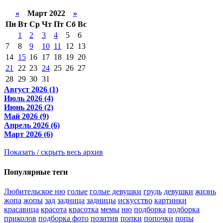
«
Март 2022
»
Пн
Вт
Ср
Чт
Пт
Сб
Вс
1
2
3
4
5
6
7
8
9
10
11
12
13
14
15
16
17
18
19
20
21
22
23
24
25
26
27
28
29
30
31
Август 2026 (1)
Июль 2026 (4)
Июнь 2026 (2)
Май 2026 (9)
Апрель 2026 (6)
Март 2026 (6)
Показать / скрыть весь архив
Популярные теги
Любительское ню
голые
голые девушки
грудь
девушки
жизнь
жопа
жопы
зад
задница
задницы
искусство
картинки
красавица
красота
красотка
мемы
ню
подборка
подборка
приколов
подборка фото
позитив
попки
попочки
попы