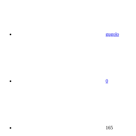
gugolo
0
165