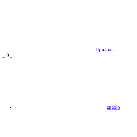
Приколы
+
0
-
gugolo