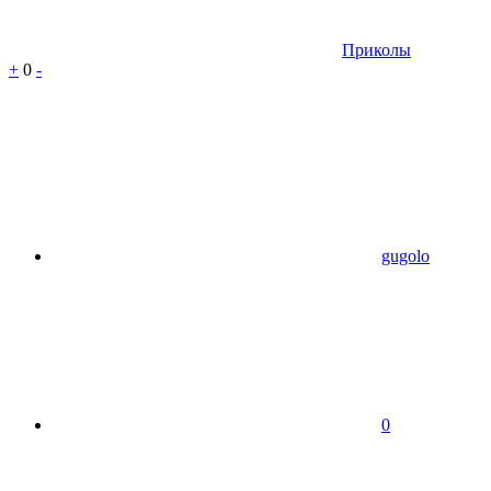
Приколы
+
0
-
gugolo
0