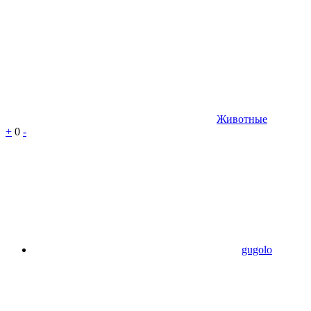
Животные
+
0
-
gugolo