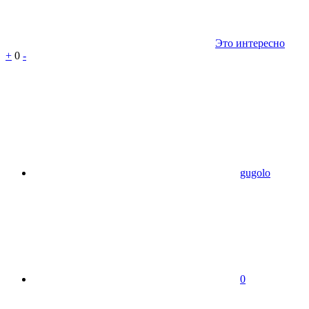
Это интересно
+
0
-
gugolo
0