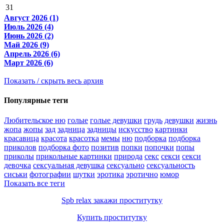
31
Август 2026 (1)
Июль 2026 (4)
Июнь 2026 (2)
Май 2026 (9)
Апрель 2026 (6)
Март 2026 (6)
Показать / скрыть весь архив
Популярные теги
Любительское ню
голые
голые девушки
грудь
девушки
жизнь
жопа
жопы
зад
задница
задницы
искусство
картинки
красавица
красота
красотка
мемы
ню
подборка
подборка
приколов
подборка фото
позитив
попки
попочки
попы
приколы
прикольные картинки
природа
секс
секси
секси
девочка
сексуальная девушка
сексуально
сексуальность
сиськи
фотографии
шутки
эротика
эротично
юмор
Показать все теги
Spb relax закажи проститутку
Купить проститутку