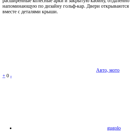
расширенные колёсные арки и закрытую кабину, отдалённо
напоминающую по дизайну гольф-кар. Двери открываются
вместе с деталями крыши.
Авто, мото
+
0
-
gugolo