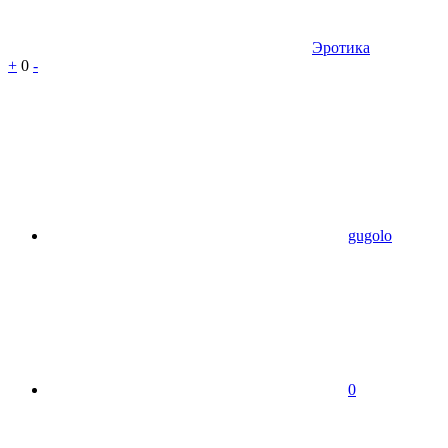
Эротика
+
0
-
gugolo
0