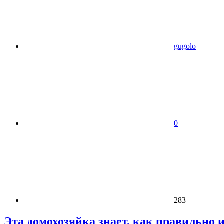
gugolo
0
283
Эта домохозяйка знает, как правильно 