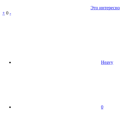
Это интересно
+
0
-
Heavy
0