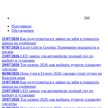
266
Популярное
Обсуждаемое
11/07/2026
Как подготовиться к заявке на займ и повысить
шансы на одобрение
07/07/2026
Escort Girls in Georgia: Понимание реальности и
рисков
23/07/2026
LED лампы для автомобиля: полный гид по
выбору и установке
29/07/2026
Топ казино 2026: как выбрать лучшую площадку
для игры
06/08/2026
Цена тура в Египет 2026: сколько стоит отдых на
Красном море
11/07/2026
Как подготовиться к заявке на займ и повысить
шансы на одобрение
23/07/2026
LED лампы для автомобиля: полный гид по
выбору и установке
29/07/2026
Топ казино 2026: как выбрать лучшую площадку
для игры