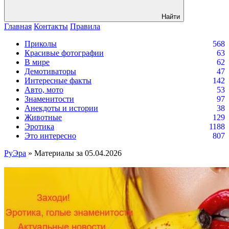
Найти
Главная
Контакты
Правила
Приколы
568
Красивые фотографии
63
В мире
62
Демотиваторы
47
Интересные факты
142
Авто, мото
53
Знаменитости
97
Анекдоты и истории
38
Животные
129
Эротика
1188
Это интересно
807
РуЭра
» Материалы за 05.04.2026