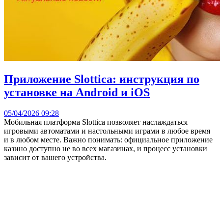
Приложение Slottica: инструкция по
установке на Android и iOS
05/04/2026 09:28
Мобильная платформа Slottica позволяет наслаждаться
игровыми автоматами и настольными играми в любое время
и в любом месте. Важно понимать: официальное приложение
казино доступно не во всех магазинах, и процесс установки
зависит от вашего устройства.