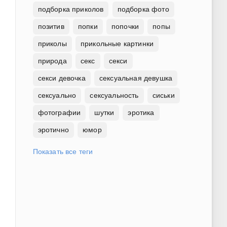
подборка приколов
подборка фото
позитив
попки
попочки
попы
приколы
прикольные картинки
природа
секс
секси
секси девочка
сексуальная девушка
сексуально
сексуальность
сиськи
фотографии
шутки
эротика
эротично
юмор
Показать все теги