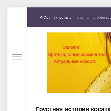
РуЭра
»
Животные
» Грустная история кос
Грустная история косатк