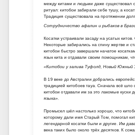
между китами и людьми даже существовал 
ритуал: китобои забирали себе тушу, а коса
Традиция существовала на протяжении долг
Сотрудничество афалин и рыбаков в Браз
Косатки устраивали засаду на усатых китов.
Некоторые забирались на спину жертве и ст
китобои быстро завершали начатое косаткам
язык кита и отдавали своим помощникам, чт
«Китобои у залива Туфолд, Новый Южный Уэ
В 19 веке до Австралии добрались европей
традицией китобоев тауа. Сначала всё шло с
китобои отдавали им за это лакомые куски 
языка».
Промысел шёл настолько хорошо, что китобои
которому дали имя Старый Том, помогал ки
легендарной косатки были и другие. Им дав
века таких было около трёх десятков. К сож