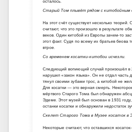
осталось.
Старый Том плывёт рядом с китобойным с
На этот счёт существует несколько теорий
считают, что это произошло в результате об
веков. Один китобой из Европы зачем-то за
этот факт. Судя по всему их братьев беова 
втрое.
Со временем косатки-китобои исчезли.
Следующий вопиющий случай произошёл в 20
нарушил «закон языка». Он не отдал часть д
тянул своими зубами трос, а китобой не жел
Для косатки — это верная смерть. Некоторое
мёртвого Старого Тома был обнаружен абсце
Эдеме. Этот музей был основан в 1931 году
останки косатки и обнаружили недостаток зу
Скелет Старого Тома в Музее косаток в 
Некоторые считают, что оставшихся косаток