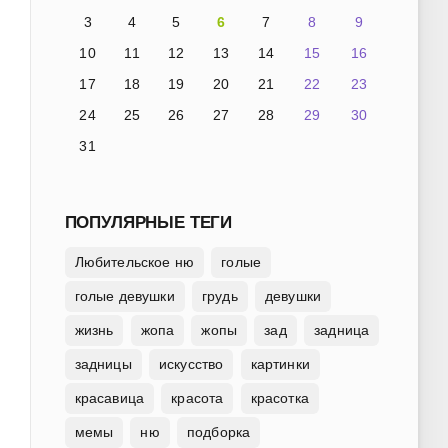
3
4
5
6
7
8
9
10
11
12
13
14
15
16
17
18
19
20
21
22
23
24
25
26
27
28
29
30
31
ПОПУЛЯРНЫЕ ТЕГИ
Любительское ню
голые
голые девушки
грудь
девушки
жизнь
жопа
жопы
зад
задница
задницы
искусство
картинки
красавица
красота
красотка
мемы
ню
подборка