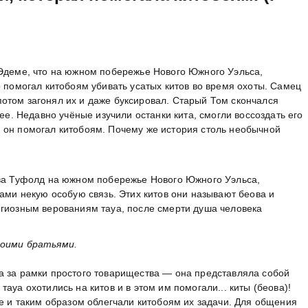
 Эдеме, что на южном побережье Нового Южного Уэльса,
о помогал китобоям убивать усатых китов во время охоты. Самец
отом загонял их и даже буксировал. Старый Том скончался
зее. Недавно учёные изучили останки кита, смогли воссоздать его
 он помогал китобоям. Почему же история столь необычной
ива Туфолд на южном побережье Нового Южного Уэльса,
ками некую особую связь. Этих китов они называют беова и
игиозным верованиям тауа, после смерти душа человека
воими братьями.
а за рамки простого товарищества — она представляла собой
ауа охотились на китов и в этом им помогали... киты (беова)!
ье и таким образом облегчали китобоям их задачи. Для общения