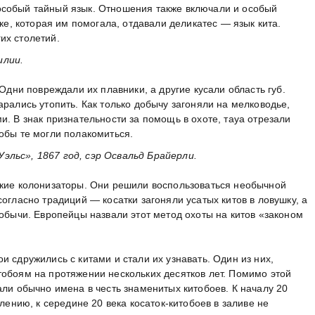
особый тайный язык. Отношения также включали и особый
тке, которая им помогала, отдавали деликатес — язык кита.
их столетий.
илии.
 Одни повреждали их плавники, а другие кусали область губ.
арались утопить. Как только добычу загоняли на мелководье,
и. В знак признательности за помощь в охоте, тауа отрезали
обы те могли полакомиться.
льс», 1867 год, сэр Освальд Брайерли.
ские колонизаторы. Они решили воспользоваться необычной
огласно традиций — косатки загоняли усатых китов в ловушку, а
добычи. Европейцы назвали этот метод охоты на китов «законом
 сдружились с китами и стали их узнавать. Один из них,
тобоям на протяжении нескольких десятков лет. Помимо этой
али обычно имена в честь знаменитых китобоев. К началу 20
алению, к середине 20 века косаток-китобоев в заливе не