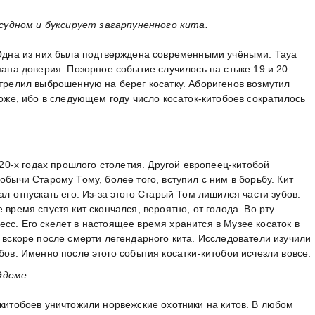
удном и буксирует загарпуненного кита.
. Одна из них была подтверждена современными учёными. Тауа
мана доверия. Позорное событие случилось на стыке 19 и 20
стрелил выброшенную на берег косатку. Аборигенов возмутил
тоже, ибо в следующем году число косаток-китобоев сократилось
-х годах прошлого столетия. Другой европеец-китобой
обычи Старому Тому, более того, вступил с ним в борьбу. Кит
ал отпускать его. Из-за этого Старый Том лишился части зубов.
 время спустя кит скончался, вероятно, от голода. Во рту
сс. Его скелет в настоящее время хранится в Музее косаток в
, вскоре после смерти легендарного кита. Исследователи изучили
бов. Именно после этого события косатки-китобои исчезли вовсе.
Эдеме.
-китобоев уничтожили норвежские охотники на китов. В любом