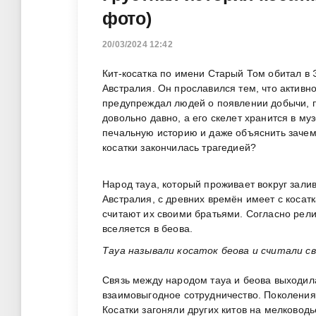
фото)
20/03/2024 12:42
Кит-косатка по имени Старый Том обитал в
Австралия. Он прославился тем, что активн
предупреждал людей о появлении добычи, п
довольно давно, а его скелет хранится в му
печальную историю и даже объяснить зачем
косатки закончилась трагедией?
Народ тауа, который проживает вокруг зал
Австралия, с древних времён имеет с косат
считают их своими братьями. Согласно рел
вселяется в беова.
Тауа называли косаток беова и считали с
Связь между народом тауа и беова выходил
взаимовыгодное сотрудничество. Поколения т
Косатки загоняли других китов на мелковод