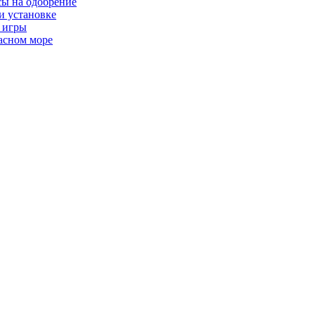
сы на одобрение
и установке
я игры
расном море