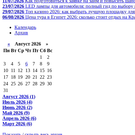
11/07/2026
Как подготовиться к заявке на займ и повысить шан
23/07/2026
LED лампы для автомобиля: полный гид по выбору 
29/07/2026
Топ казино 2026: как выбрать лучшую площадку дл
06/08/2026
Цена тура в Египет 2026: сколько стоит отдых на К
Календарь
Архив
«
Август 2026 »
Пн
Вт
Ср
Чт
Пт
Сб
Вс
1
2
3
4
5
6
7
8
9
10
11
12
13
14
15
16
17
18
19
20
21
22
23
24
25
26
27
28
29
30
31
Август 2026 (1)
Июль 2026 (4)
Июнь 2026 (2)
Май 2026 (9)
Апрель 2026 (6)
Март 2026 (6)
Показать / скрыть весь архив