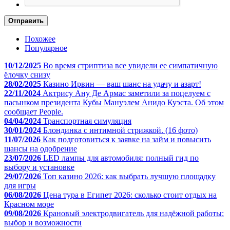
Отправить
Похожее
Популярное
10/12/2025
Во время стриптиза все увидели ее симпатичную
ёлочку снизу
28/02/2025
Казино Ирвин — ваш шанс на удачу и азарт!
22/11/2024
Актрису Ану Де Армас заметили за поцелуем с
пасынком президента Кубы Мануэлем Анидо Куэста. Об этом
сообщает People.
04/04/2024
Транспортная симуляция
30/01/2024
Блондинка с интимной стрижкой. (16 фото)
11/07/2026
Как подготовиться к заявке на займ и повысить
шансы на одобрение
23/07/2026
LED лампы для автомобиля: полный гид по
выбору и установке
29/07/2026
Топ казино 2026: как выбрать лучшую площадку
для игры
06/08/2026
Цена тура в Египет 2026: сколько стоит отдых на
Красном море
09/08/2026
Крановый электродвигатель для надёжной работы:
выбор и возможности