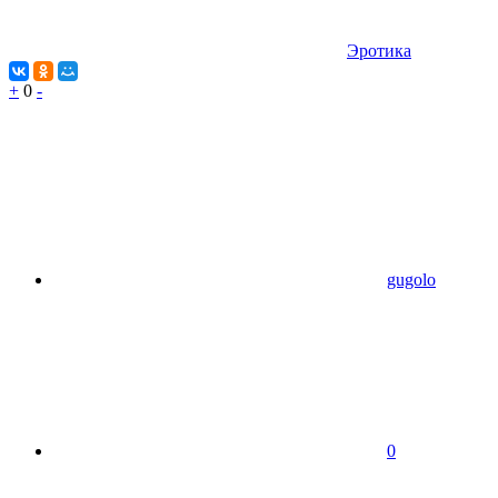
Эротика
+
0
-
gugolo
0