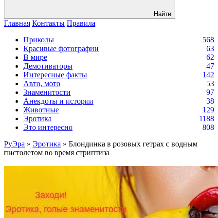
Найти
Главная
Контакты
Правила
Приколы
568
Красивые фотографии
63
В мире
62
Демотиваторы
47
Интересные факты
142
Авто, мото
53
Знаменитости
97
Анекдоты и истории
38
Животные
129
Эротика
1188
Это интересно
808
РуЭра
»
Эротика
» Блондинка в розовых гетрах с водным
пистолетом во время стриптиза