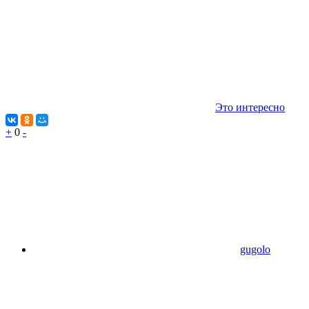
Это интересно
+
0
-
gugolo