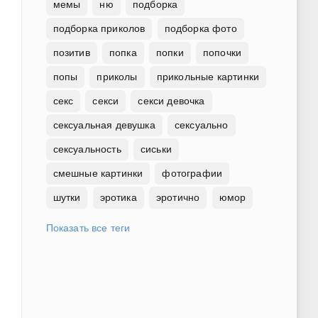
мемы
ню
подборка
подборка приколов
подборка фото
позитив
попка
попки
попочки
попы
приколы
прикольные картинки
секс
секси
секси девочка
сексуальная девушка
сексуально
сексуальность
сиськи
смешные картинки
фотографии
шутки
эротика
эротично
юмор
Показать все теги