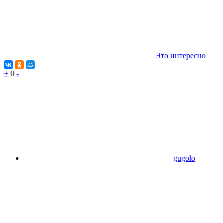
Это интересно
+
0
-
gugolo