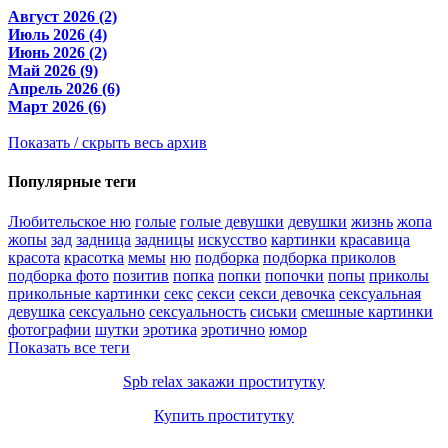
Август 2026 (2)
Июль 2026 (4)
Июнь 2026 (2)
Май 2026 (9)
Апрель 2026 (6)
Март 2026 (6)
Показать / скрыть весь архив
Популярные теги
Любительское ню
голые
голые девушки
девушки
жизнь
жопа
жопы
зад
задница
задницы
искусство
картинки
красавица
красота
красотка
мемы
ню
подборка
подборка приколов
подборка фото
позитив
попка
попки
попочки
попы
приколы
прикольные картинки
секс
секси
секси девочка
сексуальная
девушка
сексуально
сексуальность
сиськи
смешные картинки
фотографии
шутки
эротика
эротично
юмор
Показать все теги
Spb relax закажи проститутку
Купить проститутку