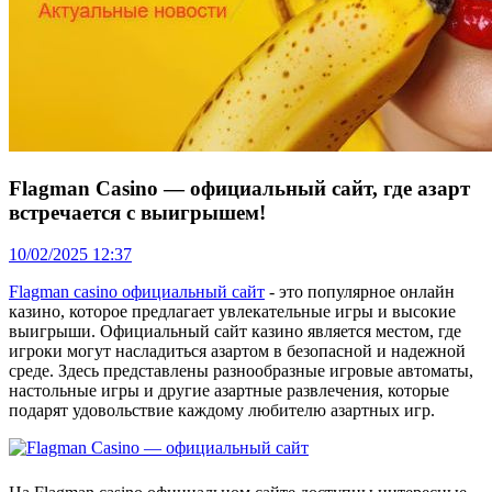
Flagman Casino — официальный сайт, где азарт
встречается с выигрышем!
10/02/2025 12:37
Flagman casino официальный сайт
- это популярное онлайн
казино, которое предлагает увлекательные игры и высокие
выигрыши. Официальный сайт казино является местом, где
игроки могут насладиться азартом в безопасной и надежной
среде. Здесь представлены разнообразные игровые автоматы,
настольные игры и другие азартные развлечения, которые
подарят удовольствие каждому любителю азартных игр.