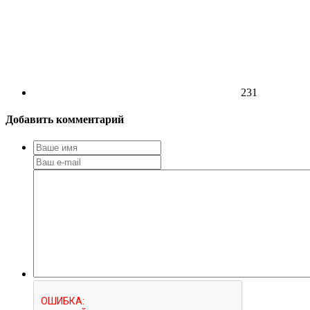
231
Добавить комментарий