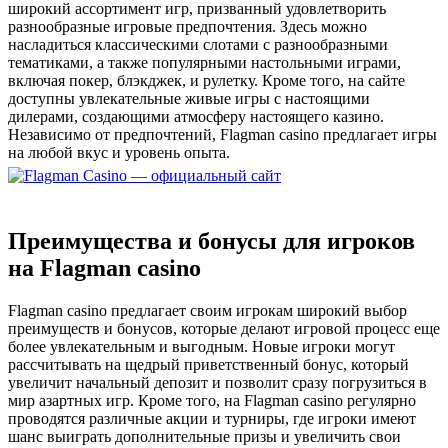
широкий ассортимент игр, призванный удовлетворить
разнообразные игровые предпочтения. Здесь можно
насладиться классическими слотами с разнообразными
тематиками, а также популярными настольными играми,
включая покер, блэкджек, и рулетку. Кроме того, на сайте
доступны увлекательные живые игры с настоящими
дилерами, создающими атмосферу настоящего казино.
Независимо от предпочтений, Flagman casino предлагает игры
на любой вкус и уровень опыта.
Преимущества и бонусы для игроков
на Flagman casino
Flagman casino предлагает своим игрокам широкий выбор
преимуществ и бонусов, которые делают игровой процесс еще
более увлекательным и выгодным. Новые игроки могут
рассчитывать на щедрый приветственный бонус, который
увеличит начальный депозит и позволит сразу погрузиться в
мир азартных игр. Кроме того, на Flagman casino регулярно
проводятся различные акции и турниры, где игроки имеют
шанс выиграть дополнительные призы и увеличить свои