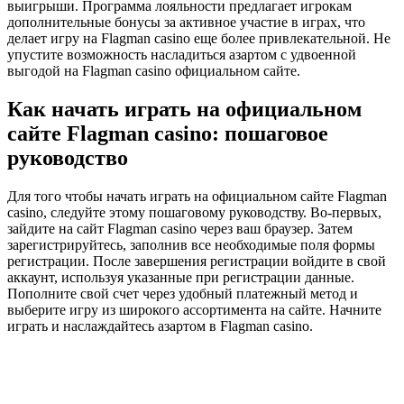
выигрыши. Программа лояльности предлагает игрокам
дополнительные бонусы за активное участие в играх, что
делает игру на Flagman casino еще более привлекательной. Не
упустите возможность насладиться азартом с удвоенной
выгодой на Flagman casino официальном сайте.
Как начать играть на официальном
сайте Flagman casino: пошаговое
руководство
Для того чтобы начать играть на официальном сайте Flagman
casino, следуйте этому пошаговому руководству. Во-первых,
зайдите на сайт Flagman casino через ваш браузер. Затем
зарегистрируйтесь, заполнив все необходимые поля формы
регистрации. После завершения регистрации войдите в свой
аккаунт, используя указанные при регистрации данные.
Пополните свой счет через удобный платежный метод и
выберите игру из широкого ассортимента на сайте. Начните
играть и наслаждайтесь азартом в Flagman casino.