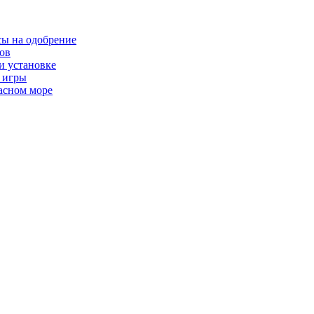
сы на одобрение
ков
и установке
я игры
расном море