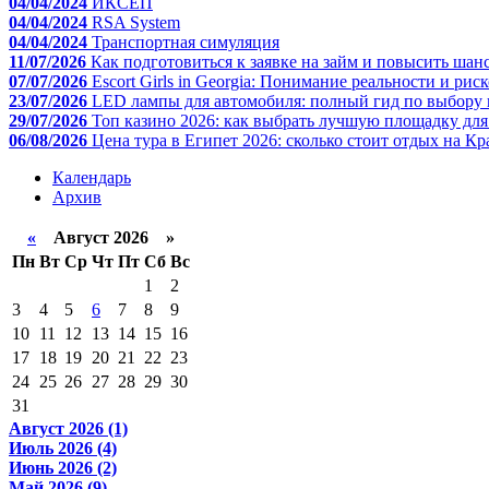
04/04/2024
ИКСЕП
04/04/2024
RSA System
04/04/2024
Транспортная симуляция
11/07/2026
Как подготовиться к заявке на займ и повысить шан
07/07/2026
Escort Girls in Georgia: Понимание реальности и рис
23/07/2026
LED лампы для автомобиля: полный гид по выбору 
29/07/2026
Топ казино 2026: как выбрать лучшую площадку дл
06/08/2026
Цена тура в Египет 2026: сколько стоит отдых на К
Календарь
Архив
«
Август 2026 »
Пн
Вт
Ср
Чт
Пт
Сб
Вс
1
2
3
4
5
6
7
8
9
10
11
12
13
14
15
16
17
18
19
20
21
22
23
24
25
26
27
28
29
30
31
Август 2026 (1)
Июль 2026 (4)
Июнь 2026 (2)
Май 2026 (9)