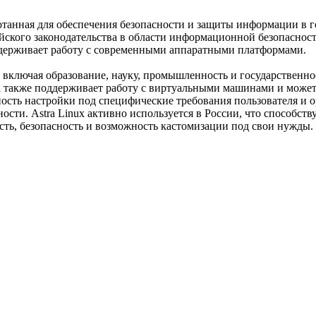
ботанная для обеспечения безопасности и защиты информации в 
ийского законодательства в области информационной безопасност
держивает работу с современными аппаратными платформами.
 включая образование, науку, промышленность и государственное
а также поддерживает работу с виртуальными машинами и може
ность настройки под специфические требования пользователя и 
сти. Astra Linux активно используется в России, что способс
сть, безопасность и возможность кастомизации под свои нужды.