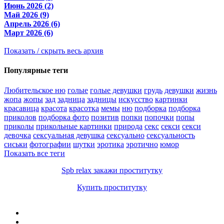
Июнь 2026 (2)
Май 2026 (9)
Апрель 2026 (6)
Март 2026 (6)
Показать / скрыть весь архив
Популярные теги
Любительское ню
голые
голые девушки
грудь
девушки
жизнь
жопа
жопы
зад
задница
задницы
искусство
картинки
красавица
красота
красотка
мемы
ню
подборка
подборка
приколов
подборка фото
позитив
попки
попочки
попы
приколы
прикольные картинки
природа
секс
секси
секси
девочка
сексуальная девушка
сексуально
сексуальность
сиськи
фотографии
шутки
эротика
эротично
юмор
Показать все теги
Spb relax закажи проститутку
Купить проститутку