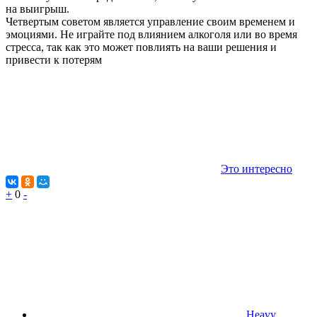
на выигрыш.
Четвертым советом является управление своим временем и
эмоциями. Не играйте под влиянием алкоголя или во время
стресса, так как это может повлиять на ваши решения и
привести к потерям
Это интересно
+
0
-
Heavy