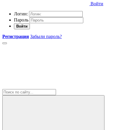
Войти
Логин:
Пароль
Войти
Регистрация
Забыли пароль?