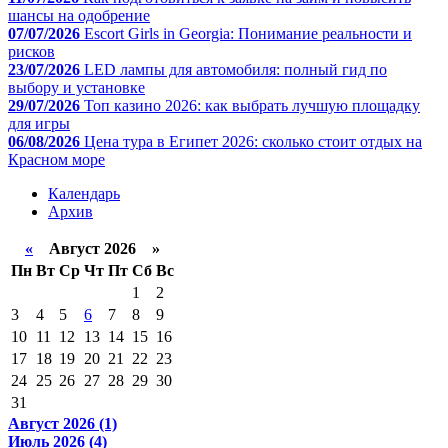
шансы на одобрение
07/07/2026
Escort Girls in Georgia: Понимание реальности и
рисков
23/07/2026
LED лампы для автомобиля: полный гид по
выбору и установке
29/07/2026
Топ казино 2026: как выбрать лучшую площадку
для игры
06/08/2026
Цена тура в Египет 2026: сколько стоит отдых на
Красном море
Календарь
Архив
«
Август 2026 »
Пн
Вт
Ср
Чт
Пт
Сб
Вс
1
2
3
4
5
6
7
8
9
10
11
12
13
14
15
16
17
18
19
20
21
22
23
24
25
26
27
28
29
30
31
Август 2026 (1)
Июль 2026 (4)