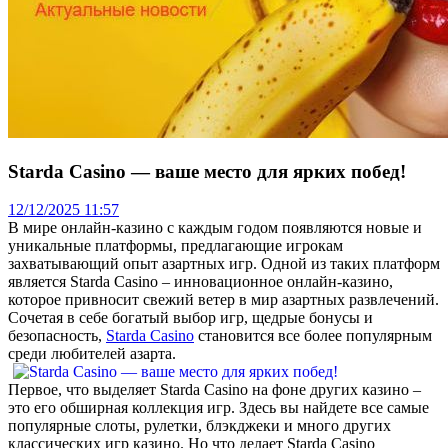
Starda Casino — ваше место для ярких побед!
12/12/2025 11:57
В мире онлайн-казино с каждым годом появляются новые и
уникальные платформы, предлагающие игрокам
захватывающий опыт азартных игр. Одной из таких платформ
является Starda Casino – инновационное онлайн-казино,
которое привносит свежий ветер в мир азартных развлечений.
Сочетая в себе богатый выбор игр, щедрые бонусы и
безопасность,
Starda Casino
становится все более популярным
среди любителей азарта.
Первое, что выделяет Starda Casino на фоне других казино –
это его обширная коллекция игр. Здесь вы найдете все самые
популярные слоты, рулетки, блэкджеки и много других
классических игр казино. Но что делает Starda Casino