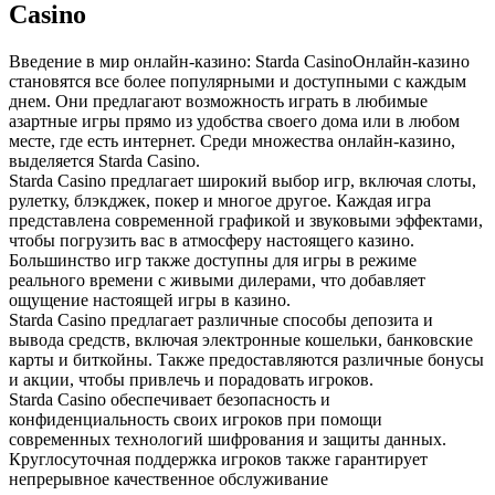
Casino
Введение в мир онлайн-казино: Starda CasinoОнлайн-казино
становятся все более популярными и доступными с каждым
днем. Они предлагают возможность играть в любимые
азартные игры прямо из удобства своего дома или в любом
месте, где есть интернет. Среди множества онлайн-казино,
выделяется Starda Casino.
Starda Casino предлагает широкий выбор игр, включая слоты,
рулетку, блэкджек, покер и многое другое. Каждая игра
представлена современной графикой и звуковыми эффектами,
чтобы погрузить вас в атмосферу настоящего казино.
Большинство игр также доступны для игры в режиме
реального времени с живыми дилерами, что добавляет
ощущение настоящей игры в казино.
Starda Casino предлагает различные способы депозита и
вывода средств, включая электронные кошельки, банковские
карты и биткойны. Также предоставляются различные бонусы
и акции, чтобы привлечь и порадовать игроков.
Starda Casino обеспечивает безопасность и
конфиденциальность своих игроков при помощи
современных технологий шифрования и защиты данных.
Круглосуточная поддержка игроков также гарантирует
непрерывное качественное обслуживание