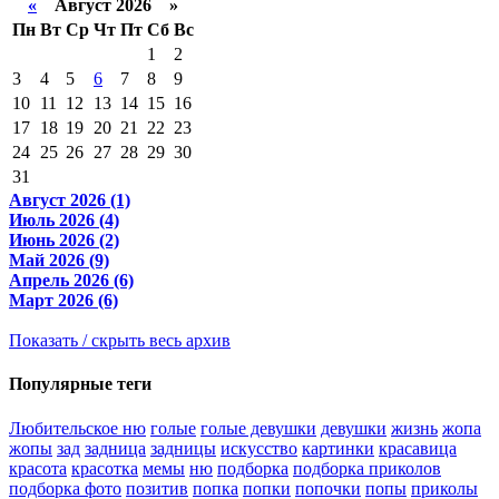
«
Август 2026 »
Пн
Вт
Ср
Чт
Пт
Сб
Вс
1
2
3
4
5
6
7
8
9
10
11
12
13
14
15
16
17
18
19
20
21
22
23
24
25
26
27
28
29
30
31
Август 2026 (1)
Июль 2026 (4)
Июнь 2026 (2)
Май 2026 (9)
Апрель 2026 (6)
Март 2026 (6)
Показать / скрыть весь архив
Популярные теги
Любительское ню
голые
голые девушки
девушки
жизнь
жопа
жопы
зад
задница
задницы
искусство
картинки
красавица
красота
красотка
мемы
ню
подборка
подборка приколов
подборка фото
позитив
попка
попки
попочки
попы
приколы