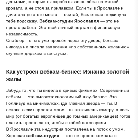
деньгами, которые ты зарабатываешь лёжа на мягкой
кровати, а не стоя за прилавком. Если ты в Ярославле и
дочитала до этого места — считай, Вселенная подкинула
тебе подсказку.
Вебкам-студии Ярославля
— это не
просто работа. Это твой личный портал в финансовую
независимость.
Спойлер: те, кто уже прошёл через эту дверь, больше
никогда не писали заявления «по собственному желанию»
скучным дядькам в галстуках.
Как устроен вебкам-бизнес: Изнанка золотой
жилы
Забудь то, что ты видела в кривых фильмах. Современный
вебкам — это высокотехнологичный шоу-бизнес. Это
Голливуд на минималках, где главная звезда — ты. В
основе лежит простая магия: ты включаешь камеру, а весь
мир (от богатых европейцев до томных американцев) готов
платить просто за то, чтобы с тобой поговорили.
В Ярославле эта индустрия поставлена на поток с умом.
Хорошая
вебкам-студия
— это не просто комната с