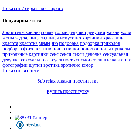
Показать / скрыть весь архив
Популярные теги
Любительское ню
голые
голые девушки
девушки
жизнь
жопа
жопы
зад
задница
задницы
искусство
картинки
красавица
красота
красотка
мемы
ню
подборка
подборка приколов
подборка фото
позитив
попка
попки
попочки
попы
приколы
прикольные картинки
секс
секси
секси девочка
сексуальная
девушка
сексуально
сексуальность
сиськи
смешные картинки
фотографии
шутки
эротика
эротично
юмор
Показать все теги
Spb relax закажи проститутку
Купить проститутку