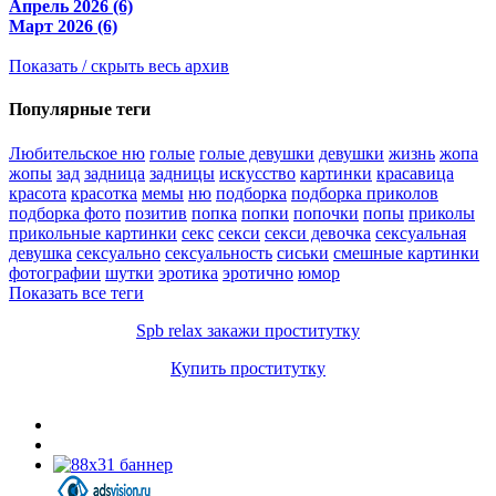
Апрель 2026 (6)
Март 2026 (6)
Показать / скрыть весь архив
Популярные теги
Любительское ню
голые
голые девушки
девушки
жизнь
жопа
жопы
зад
задница
задницы
искусство
картинки
красавица
красота
красотка
мемы
ню
подборка
подборка приколов
подборка фото
позитив
попка
попки
попочки
попы
приколы
прикольные картинки
секс
секси
секси девочка
сексуальная
девушка
сексуально
сексуальность
сиськи
смешные картинки
фотографии
шутки
эротика
эротично
юмор
Показать все теги
Spb relax закажи проститутку
Купить проститутку