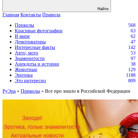
Найти
Главная
Контакты
Правила
Приколы
568
Красивые фотографии
63
В мире
62
Демотиваторы
47
Интересные факты
142
Авто, мото
53
Знаменитости
97
Анекдоты и истории
38
Животные
129
Эротика
1188
Это интересно
809
РуЭра
»
Приколы
» Все про зошло в Российской Федерации