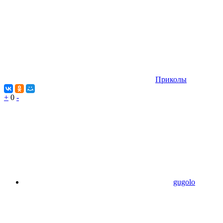
Приколы
+
0
-
gugolo