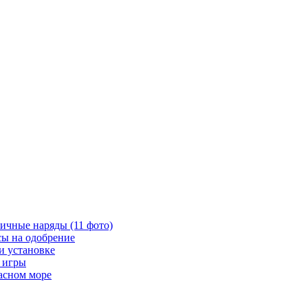
ичные наряды (11 фото)
сы на одобрение
и установке
я игры
расном море