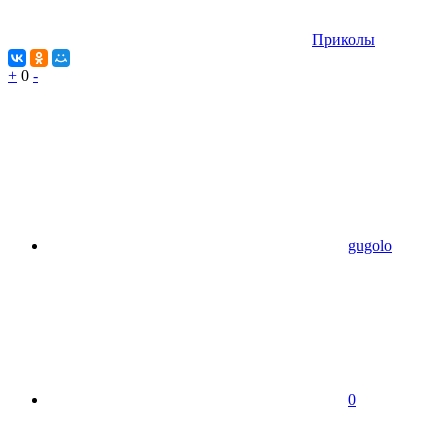
Приколы
+
0
-
gugolo
0