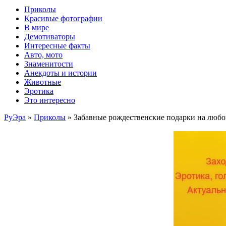
Приколы
Красивые фотографии
В мире
Демотиваторы
Интересные факты
Авто, мото
Знаменитости
Анекдоты и истории
Животные
Эротика
Это интересно
РуЭра
»
Приколы
» Забавные рождественские подарки на любо