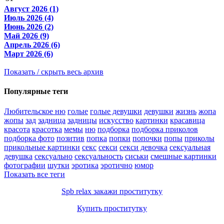
Август 2026 (1)
Июль 2026 (4)
Июнь 2026 (2)
Май 2026 (9)
Апрель 2026 (6)
Март 2026 (6)
Показать / скрыть весь архив
Популярные теги
Любительское ню
голые
голые девушки
девушки
жизнь
жопа
жопы
зад
задница
задницы
искусство
картинки
красавица
красота
красотка
мемы
ню
подборка
подборка приколов
подборка фото
позитив
попка
попки
попочки
попы
приколы
прикольные картинки
секс
секси
секси девочка
сексуальная
девушка
сексуально
сексуальность
сиськи
смешные картинки
фотографии
шутки
эротика
эротично
юмор
Показать все теги
Spb relax закажи проститутку
Купить проститутку