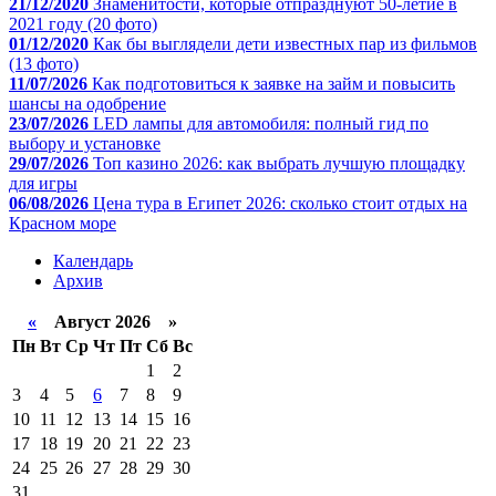
21/12/2020
Знаменитости, которые отпразднуют 50-летие в
2021 году (20 фото)
01/12/2020
Как бы выглядели дети известных пар из фильмов
(13 фото)
11/07/2026
Как подготовиться к заявке на займ и повысить
шансы на одобрение
23/07/2026
LED лампы для автомобиля: полный гид по
выбору и установке
29/07/2026
Топ казино 2026: как выбрать лучшую площадку
для игры
06/08/2026
Цена тура в Египет 2026: сколько стоит отдых на
Красном море
Календарь
Архив
«
Август 2026 »
Пн
Вт
Ср
Чт
Пт
Сб
Вс
1
2
3
4
5
6
7
8
9
10
11
12
13
14
15
16
17
18
19
20
21
22
23
24
25
26
27
28
29
30
31