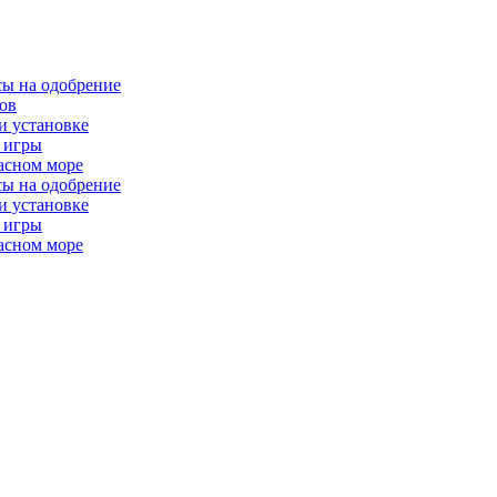
сы на одобрение
ков
и установке
я игры
расном море
сы на одобрение
и установке
я игры
расном море