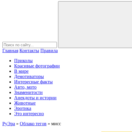
Главная
Контакты
Правила
Приколы
Красивые фотографии
В мире
Демотиваторы
Интересные факты
Авто, мото
Знаменитости
Анекдоты и истории
Животные
Эротика
Это интересно
РуЭра
»
Облако тегов
» мисс