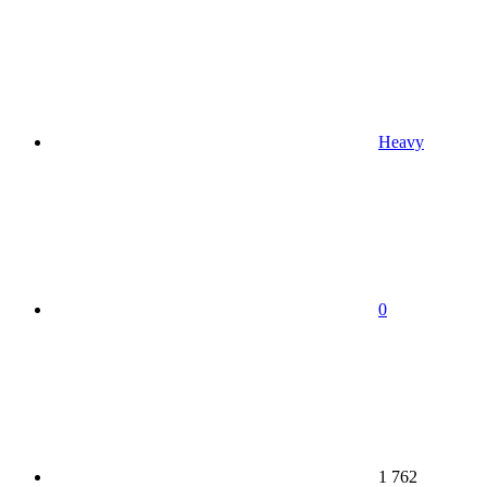
Heavy
0
1 762