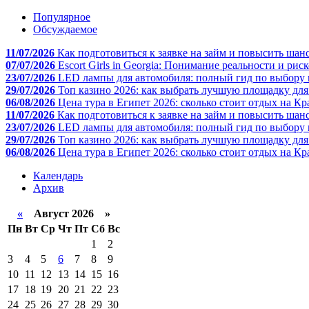
Популярное
Обсуждаемое
11/07/2026
Как подготовиться к заявке на займ и повысить шан
07/07/2026
Escort Girls in Georgia: Понимание реальности и рис
23/07/2026
LED лампы для автомобиля: полный гид по выбору 
29/07/2026
Топ казино 2026: как выбрать лучшую площадку дл
06/08/2026
Цена тура в Египет 2026: сколько стоит отдых на К
11/07/2026
Как подготовиться к заявке на займ и повысить шан
23/07/2026
LED лампы для автомобиля: полный гид по выбору 
29/07/2026
Топ казино 2026: как выбрать лучшую площадку дл
06/08/2026
Цена тура в Египет 2026: сколько стоит отдых на К
Календарь
Архив
«
Август 2026 »
Пн
Вт
Ср
Чт
Пт
Сб
Вс
1
2
3
4
5
6
7
8
9
10
11
12
13
14
15
16
17
18
19
20
21
22
23
24
25
26
27
28
29
30