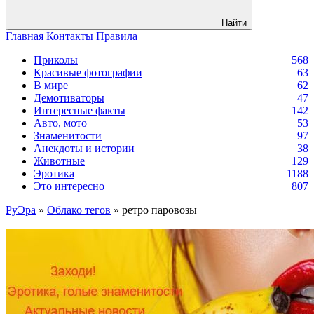
Найти
Главная
Контакты
Правила
Приколы
568
Красивые фотографии
63
В мире
62
Демотиваторы
47
Интересные факты
142
Авто, мото
53
Знаменитости
97
Анекдоты и истории
38
Животные
129
Эротика
1188
Это интересно
807
РуЭра
»
Облако тегов
» ретро паровозы