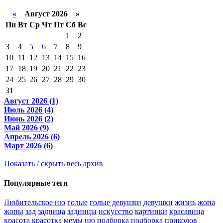
«
Август 2026 »
Пн
Вт
Ср
Чт
Пт
Сб
Вс
1
2
3
4
5
6
7
8
9
10
11
12
13
14
15
16
17
18
19
20
21
22
23
24
25
26
27
28
29
30
31
Август 2026 (1)
Июль 2026 (4)
Июнь 2026 (2)
Май 2026 (9)
Апрель 2026 (6)
Март 2026 (6)
Показать / скрыть весь архив
Популярные теги
Любительское ню
голые
голые девушки
девушки
жизнь
жопа
жопы
зад
задница
задницы
искусство
картинки
красавица
красота
красотка
мемы
ню
подборка
подборка приколов