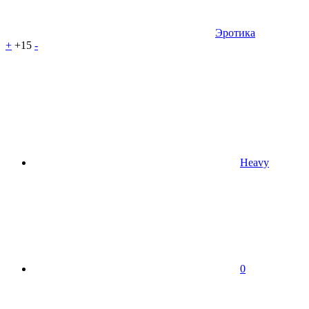
Эротика
+
+15
-
Heavy
0