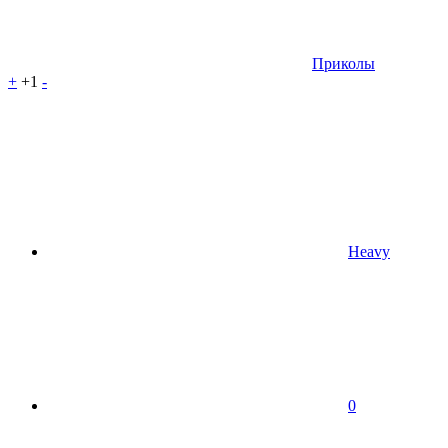
Приколы
+
+1
-
Heavy
0