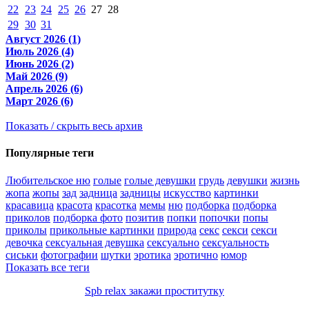
22
23
24
25
26
27
28
29
30
31
Август 2026 (1)
Июль 2026 (4)
Июнь 2026 (2)
Май 2026 (9)
Апрель 2026 (6)
Март 2026 (6)
Показать / скрыть весь архив
Популярные теги
Любительское ню
голые
голые девушки
грудь
девушки
жизнь
жопа
жопы
зад
задница
задницы
искусство
картинки
красавица
красота
красотка
мемы
ню
подборка
подборка
приколов
подборка фото
позитив
попки
попочки
попы
приколы
прикольные картинки
природа
секс
секси
секси
девочка
сексуальная девушка
сексуально
сексуальность
сиськи
фотографии
шутки
эротика
эротично
юмор
Показать все теги
Spb relax закажи проститутку