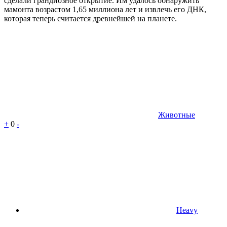
сделали грандиозное открытие. Им удалось обнаружить
мамонта возрастом 1,65 миллиона лет и извлечь его ДНК,
которая теперь считается древнейшей на планете.
Животные
+
0
-
Heavy