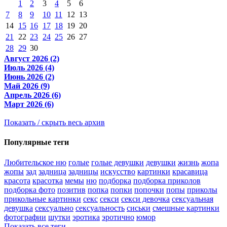
1
2
3
4
5
6
7
8
9
10
11
12
13
14
15
16
17
18
19
20
21
22
23
24
25
26
27
28
29
30
Август 2026 (2)
Июль 2026 (4)
Июнь 2026 (2)
Май 2026 (9)
Апрель 2026 (6)
Март 2026 (6)
Показать / скрыть весь архив
Популярные теги
Любительское ню
голые
голые девушки
девушки
жизнь
жопа
жопы
зад
задница
задницы
искусство
картинки
красавица
красота
красотка
мемы
ню
подборка
подборка приколов
подборка фото
позитив
попка
попки
попочки
попы
приколы
прикольные картинки
секс
секси
секси девочка
сексуальная
девушка
сексуально
сексуальность
сиськи
смешные картинки
фотографии
шутки
эротика
эротично
юмор
Показать все теги