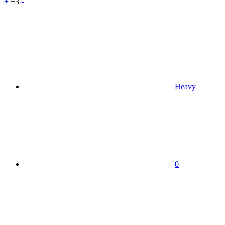
+
+3
-
Heavy
0