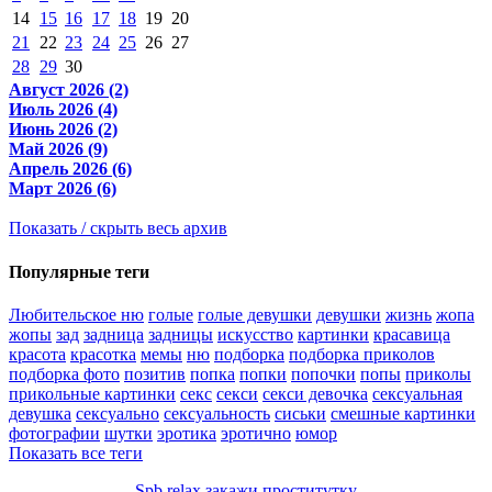
14
15
16
17
18
19
20
21
22
23
24
25
26
27
28
29
30
Август 2026 (2)
Июль 2026 (4)
Июнь 2026 (2)
Май 2026 (9)
Апрель 2026 (6)
Март 2026 (6)
Показать / скрыть весь архив
Популярные теги
Любительское ню
голые
голые девушки
девушки
жизнь
жопа
жопы
зад
задница
задницы
искусство
картинки
красавица
красота
красотка
мемы
ню
подборка
подборка приколов
подборка фото
позитив
попка
попки
попочки
попы
приколы
прикольные картинки
секс
секси
секси девочка
сексуальная
девушка
сексуально
сексуальность
сиськи
смешные картинки
фотографии
шутки
эротика
эротично
юмор
Показать все теги
Spb relax закажи проститутку