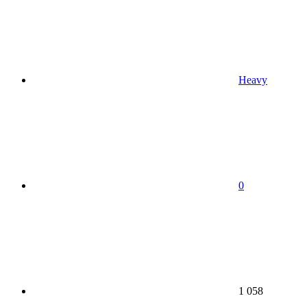
Heavy
0
1 058