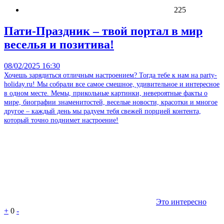
225
Пати-Праздник – твой портал в мир
веселья и позитива!
08/02/2025 16:30
Хочешь зарядиться отличным настроением? Тогда тебе к нам на party-
holiday.ru! Мы собрали все самое смешное, удивительное и интересное
в одном месте. Мемы, прикольные картинки, невероятные факты о
мире, биографии знаменитостей, веселые новости, красотки и многое
другое – каждый день мы радуем тебя свежей порцией контента,
который точно поднимет настроение!
Это интересно
+
0
-