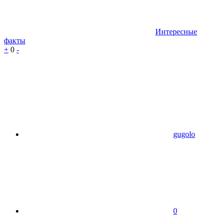
Интересные
факты
+
0
-
gugolo
0