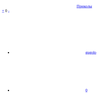
Приколы
+
0
-
gugolo
0