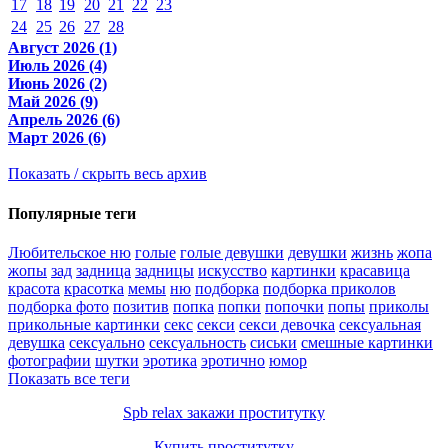
17
18
19
20
21
22
23
24
25
26
27
28
Август 2026 (1)
Июль 2026 (4)
Июнь 2026 (2)
Май 2026 (9)
Апрель 2026 (6)
Март 2026 (6)
Показать / скрыть весь архив
Популярные теги
Любительское ню
голые
голые девушки
девушки
жизнь
жопа
жопы
зад
задница
задницы
искусство
картинки
красавица
красота
красотка
мемы
ню
подборка
подборка приколов
подборка фото
позитив
попка
попки
попочки
попы
приколы
прикольные картинки
секс
секси
секси девочка
сексуальная
девушка
сексуально
сексуальность
сиськи
смешные картинки
фотографии
шутки
эротика
эротично
юмор
Показать все теги
Spb relax закажи проститутку
Купить проститутку