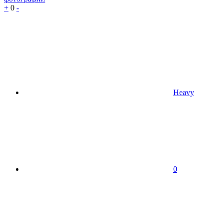
+
0
-
Heavy
0