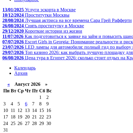
13/01/2025
Услуги эскорта в Москве
10/12/2024
Проститутки Москвы
28/08/2024
Лучшая актриса на все времена Сара Грей Рафферти
26/08/2024
Cнять проститутку в Москве
29/12/2020
Короткие истории из жизни
11/07/2026
Как подготовиться к заявке на займ и повысить шан
07/07/2026
Escort Girls in Georgia: Понимание реальности и рис
23/07/2026
LED лампы для автомобиля: полный гид по выбору 
29/07/2026
Топ казино 2026: как выбрать лучшую площадку дл
06/08/2026
Цена тура в Египет 2026: сколько стоит отдых на К
Календарь
Архив
«
Август 2026 »
Пн
Вт
Ср
Чт
Пт
Сб
Вс
1
2
3
4
5
6
7
8
9
10
11
12
13
14
15
16
17
18
19
20
21
22
23
24
25
26
27
28
29
30
31