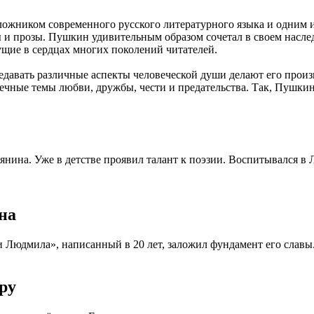
ложником современного русского литературного языка и одним 
 и прозы. Пушкин удивительным образом сочетал в своем насле
ущие в сердцах многих поколений читателей.
едавать различные аспекты человеческой души делают его произв
вечные темы любви, дружбы, чести и предательства. Так, Пушкин
нина. Уже в детстве проявил талант к поэзии. Воспитывался в Л
на
Людмила», написанный в 20 лет, заложил фундамент его славы. 
ру