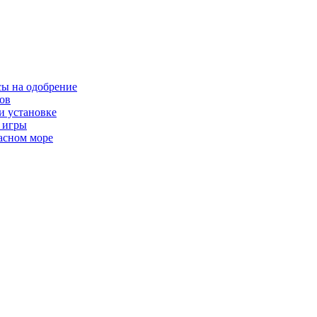
сы на одобрение
ков
и установке
я игры
расном море