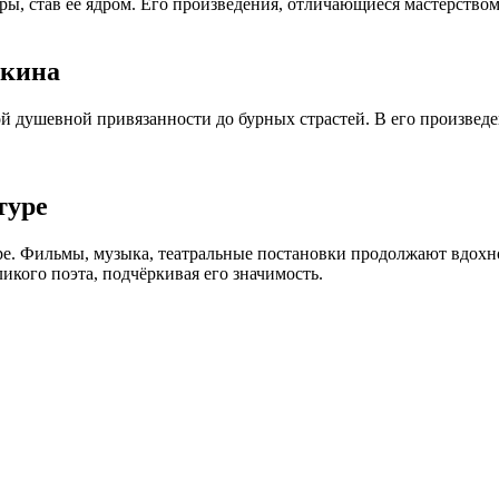
ры, став её ядром. Его произведения, отличающиеся мастерство
шкина
ой душевной привязанности до бурных страстей. В его произве
туре
ре. Фильмы, музыка, театральные постановки продолжают вдохн
кого поэта, подчёркивая его значимость.