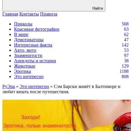
Найти
Главная
Контакты
Правила
Приколы
568
Красивые фотографии
63
В мире
62
Демотиваторы
47
Интересные факты
142
Авто, мото
53
Знаменитости
97
Анекдоты и истории
38
Животные
129
Эротика
1188
Это интересно
808
РуЭра
»
Это интересно
» Сэм Барски живёт в Балтиморе и
любит вязать после путешествия.