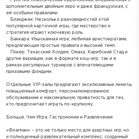
дополнительным двойным зеро и даже французская, с
её особыми правилами.
Блэкджек: Несколько разновидностей этой
популярной карточной игры, где мастерство и
стратегия играют ключевую роль.
Баккара: Изысканная игра, любимая аристократами,
предлагающая простые правила и высокий темп.
Покер: Техасский Холдем, Омаха, Карибский Стад и
другие вариации, как в формате кэш-игр, так и в
рамках регулярных турниров с впечатляющими
призовыми фондами.
Отдельные VIP-залы предлагают эксклюзивные лимиты,
повышенный комфорт, персонализированное
обслуживание и максимальную приватность для тех,
кто предпочитает играть по-крупному.
Больше, Чем Игра: Гастрономия и Развлечения
«Флагман» – это не только место для азартных игр, но
и полноценный развлекательный комплекс, созданный